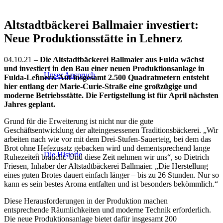
Altstadtbäckerei Ballmaier investiert:
Neue Produktionsstätte in Lehnerz
04.10.21 –
Die Altstadtbäckerei Ballmaier aus Fulda wächst
und investiert in den Bau einer neuen Produktionsanlage in
Unser Anspruch
Fulda-Lehnerz. Auf insgesamt 2.500 Quadratmetern entsteht
hier
entlang der Marie-Curie-Straße eine großzügige und
moderne Betriebsstätte. Die Fertigstellung ist für April nächsten
Jahres geplant.
Grund für die Erweiterung ist nicht nur die gute
Geschäftsentwicklung der alteingesessenen Traditionsbäckerei. „Wir
arbeiten nach wie vor mit dem Drei-Stufen-Sauerteig, bei dem das
Brot ohne Hefezusatz gebacken wird und dementsprechend lange
Die Historie
Ruhezeiten braucht. Und diese Zeit nehmen wir uns“, so Dietrich
Friesen, Inhaber der Altstadtbäckerei Ballmaier. „Die Herstellung
eines guten Brotes dauert einfach länger – bis zu 26 Stunden. Nur so
kann es sein bestes Aroma entfalten und ist besonders bekömmlich.“
Diese Herausforderungen in der Produktion machen
entsprechende Räumlichkeiten und moderne Technik erforderlich.
Die neue Produktionsanlage bietet dafür insgesamt 200