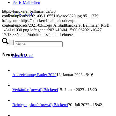
Per E-Mail teilen
https://baeckerei-ballmaier.de/wp-
KONTAKT
content/uploads/2021/06/11655116-dsc-9820.jpg
851
1279
loftagentur
https://baeckerei-ballmaier.de/wp-
content/uploads/2021/03/Logo-Altstadtbaeckerei-Ballmaier_RGB-
1-841x1030.png
loftagentur
2021-10-04 15:00:06
2021-10-27
17:13:38
Neue Produktionsstätte in Lehnerz
Neuigkeiten
Menü
Menü
Auszeichnung Butler 2022
18. Januar 2023 - 9:16
Verkäufer (m/w/d) Bäckerei
15. Januar 2023 - 15:20
Reinigungskraft (m/w/d) Bäckerei
20. Juli 2022 - 15:42